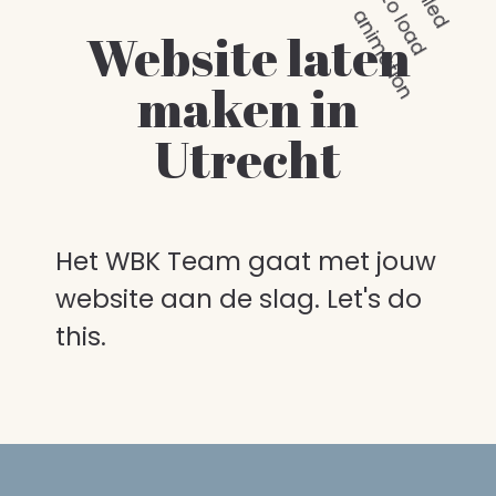
F
a
i
l
e
d
o
l
o
a
d
n
i
m
a
t
i
o
t
a
n
Website laten
maken in
Utrecht
Het WBK Team gaat met jouw
website aan de slag. Let's do
this.