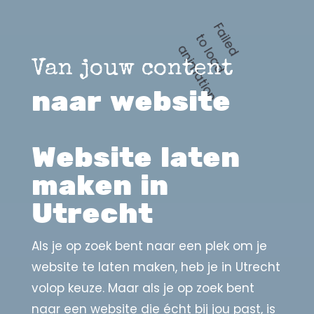
F
a
l
e
d
o
l
o
a
d
n
i
m
a
t
i
o
i
t
a
n
Van jouw content
naar website
Website laten
maken in
Utrecht
Als je op zoek bent naar een plek om je
website te laten maken, heb je in Utrecht
volop keuze. Maar als je op zoek bent
naar een website die écht bij jou past, is