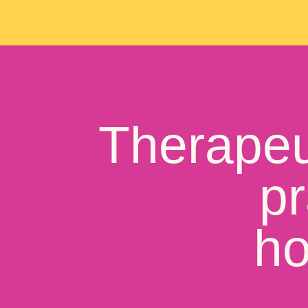
Therape
pr
ho