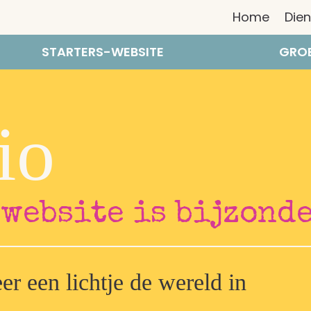
Home
Die
STARTERS-WEBSITE
GROE
io
 website is bijzond
r een lichtje de wereld in