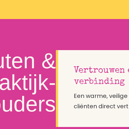
uten &
Vertrouwen 
aktijk-
verbinding
uders
Een warme, veilige
cliënten direct ver