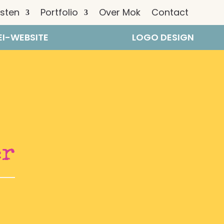
nsten
Portfolio
Over Mok
Contact
I-WEBSITE
LOGO DESIGN
er