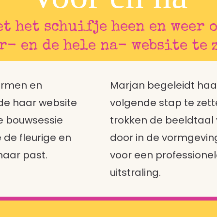
t het schuifje heen en weer 
r- en de hele na- website te 
Met WBK
Zonder WBK
ormen en
Marjan begeleidt haa
de haar website
volgende stap te zette
 de bouwsessie
trokken de beeldtaal
 de fleurige en
door in de vormgevin
 haar past.
voor een professionel
uitstraling.