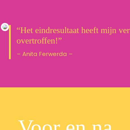
“Het eindresultaat heeft mijn v
overtroffen!”
– Anita Ferwerda –
Voor en na