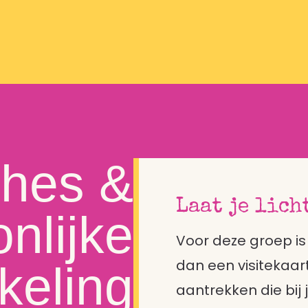
hes &
Laat je lich
nlijke
Voor deze groep i
dan een visitekaart
keling
aantrekken die bij