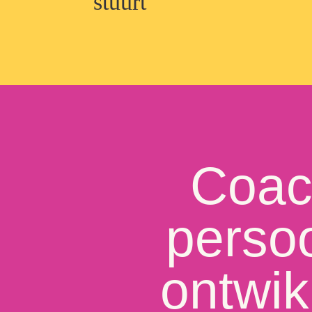
stuurt
Coac
persoo
ontwik