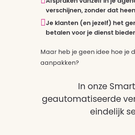

Afspraken vanzelf in je agen
verschijnen, zonder dat he

Je klanten (en jezelf) het g
betalen voor je dienst biede
Maar heb je geen idee hoe je d
aanpakken?
In onze Smart
geautomatiseerde verko
eindelijk s