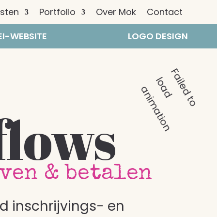
nsten
Portfolio
Over Mok
Contact
I-WEBSITE
LOGO DESIGN
F
a
i
l
e
d
t
o
o
a
d
n
i
m
a
t
i
o
l
a
n
flows
ven & betalen
 inschrijvings- en