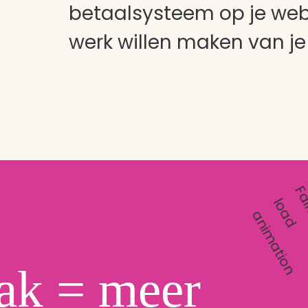
betaalsysteem op je webs
werk willen maken van je 
l
a
n
ak = meer