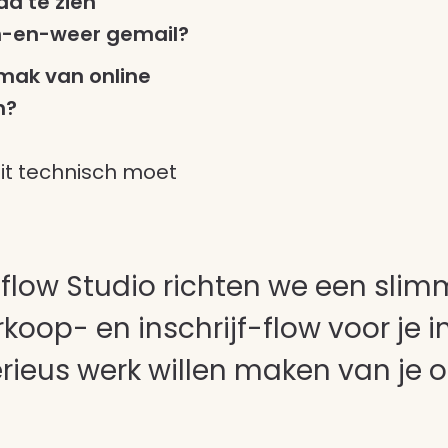
da te zien
en-en-weer gemail?
emak van online
n?
it technisch moet
flow Studio richten we een slim
op- en inschrijf-flow voor je in.
erieus werk willen maken van je o