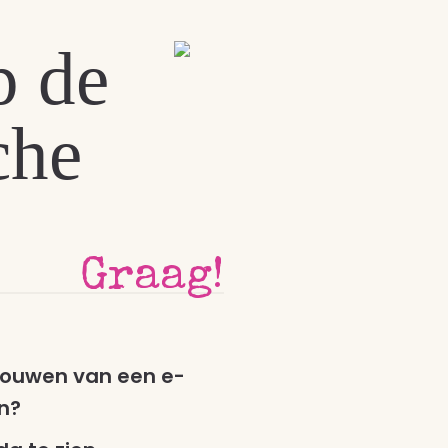
p de
che
Graag!
bouwen van een e-
en?