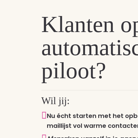
Klanten o
automatis
piloot?
Wil jij:

Nu écht starten met het op
maillijst vol warme contact