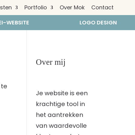
nsten
Portfolio
Over Mok
Contact
I-WEBSITE
LOGO DESIGN
Over mij
 te
Je website is een
krachtige tool in
het aantrekken
van waardevolle