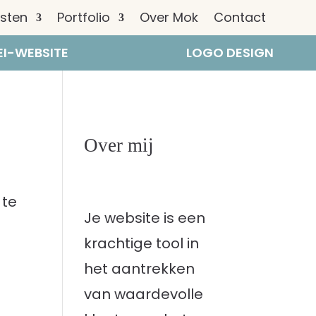
nsten
Portfolio
Over Mok
Contact
I-WEBSITE
LOGO DESIGN
Over mij
 te
Je website is een
krachtige tool in
het aantrekken
van waardevolle