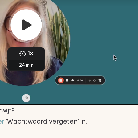
kwijt?
er
'Wachtwoord vergeten' in.