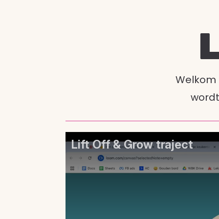
L
Welkom b
wordt